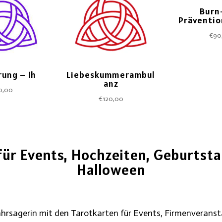
Burn
Präventio
€
90
ung – 1h
Liebeskummerambul
anz
0,00
€
120,00
für Events, Hochzeiten, Geburtsta
Halloween
ahrsagerin mit den Tarotkarten für Events, Firmenverans