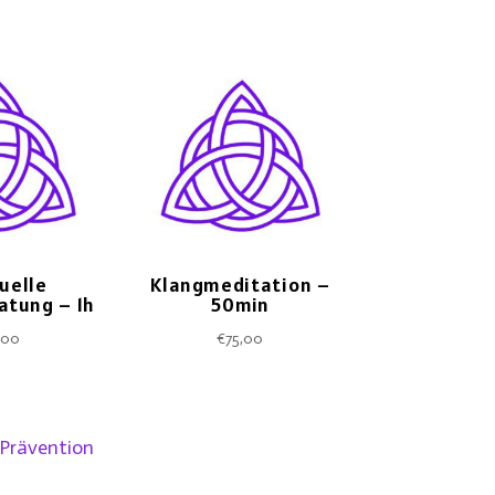
tuelle
Klangmeditation –
atung – 1h
50min
,00
€
75,00