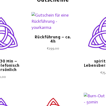
Rückführung – ca.
4h
€
299,00
 30 Min –
spiri
elefonisch
Lebensber
rsönlich
€
75
0,00