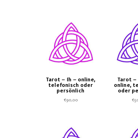
Tarot – 1h – online,
Tarot –
telefonisch oder
online, t
persönlich
oder pe
€
90,00
€
5