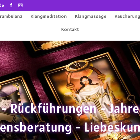
de
rambulanz
Klangmeditation
Klangmassage
Räucherun
Kontakt
 - Rückführungen - Jahr
ebensberatung - Liebes