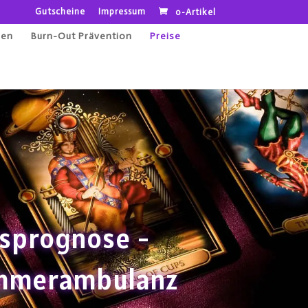
Gutscheine
Impressum
0-Artikel
gen
Burn-Out Prävention
Preise
esprognose -
kummerambulanz